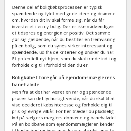
Denne del af boligkøbsprocessen er typisk
spændende og fyldt med gode ideer og drømme
om, hvordan dit liv skal forme sig, når du får
investeret i en ny bolig. Der er ikke nødvendigvis
et tidspres og energien er positiv. Det samme
gør sig gældende, når du bestiller en fremvisning
på en bolig, som du synes virker interessant og
spændende, ud fra de kriterier og ønsker du har.
Et potentielt nyt hjem, som du skal træde ind i og
forholde dig til i forhold til den du er.
Boligkøbet foregår på ejendomsmæglerens
banehalvdel
Men fra at det har været en rar og spændende
proces kan det lynhurtigt vende, når du skal til at
vise decideret købsinteresse og forholde dig til
pris og øvrige vilkår. For her træder du pludselig
ind på sælgers mæglers domæne og banehalvdel.
På en boldbane som ejendomsmægleren kender
til hudløshed og hvor mæglerens absolut eneste