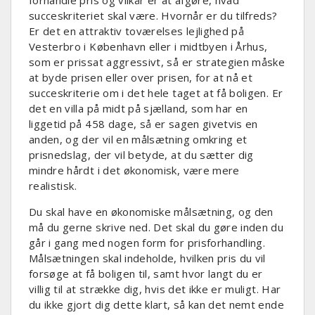
succeskriteriet skal være. Hvornår er du tilfreds?
Er det en attraktiv toværelses lejlighed på
Vesterbro i København eller i midtbyen i Århus,
som er prissat aggressivt, så er strategien måske
at byde prisen eller over prisen, for at nå et
succeskriterie om i det hele taget at få boligen. Er
det en villa på midt på sjælland, som har en
liggetid på 458 dage, så er sagen givetvis en
anden, og der vil en målsætning omkring et
prisnedslag, der vil betyde, at du sætter dig
mindre hårdt i det økonomisk, være mere
realistisk.
Du skal have en økonomiske målsætning, og den
må du gerne skrive ned. Det skal du gøre inden du
går i gang med nogen form for prisforhandling.
Målsætningen skal indeholde, hvilken pris du vil
forsøge at få boligen til, samt hvor langt du er
villig til at strække dig, hvis det ikke er muligt. Har
du ikke gjort dig dette klart, så kan det nemt ende