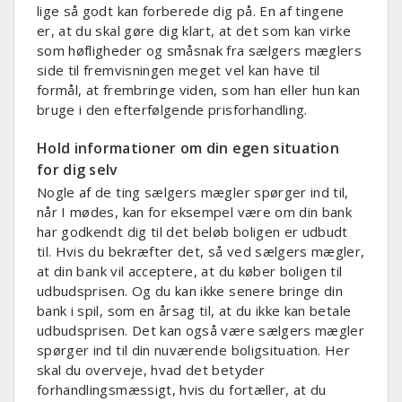
lige så godt kan forberede dig på. En af tingene
er, at du skal gøre dig klart, at det som kan virke
som høfligheder og småsnak fra sælgers mæglers
side til fremvisningen meget vel kan have til
formål, at frembringe viden, som han eller hun kan
bruge i den efterfølgende prisforhandling.
Hold informationer om din egen situation
for dig selv
Nogle af de ting sælgers mægler spørger ind til,
når I mødes, kan for eksempel være om din bank
har godkendt dig til det beløb boligen er udbudt
til. Hvis du bekræfter det, så ved sælgers mægler,
at din bank vil acceptere, at du køber boligen til
udbudsprisen. Og du kan ikke senere bringe din
bank i spil, som en årsag til, at du ikke kan betale
udbudsprisen. Det kan også være sælgers mægler
spørger ind til din nuværende boligsituation. Her
skal du overveje, hvad det betyder
forhandlingsmæssigt, hvis du fortæller, at du