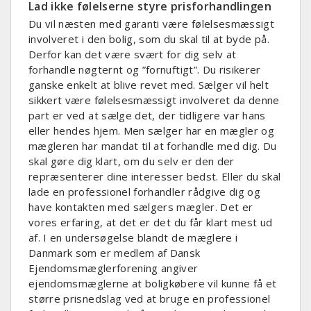
Lad ikke følelserne styre prisforhandlingen
Du vil næsten med garanti være følelsesmæssigt
involveret i den bolig, som du skal til at byde på.
Derfor kan det være svært for dig selv at
forhandle nøgternt og ”fornuftigt”. Du risikerer
ganske enkelt at blive revet med. Sælger vil helt
sikkert være følelsesmæssigt involveret da denne
part er ved at sælge det, der tidligere var hans
eller hendes hjem. Men sælger har en mægler og
mægleren har mandat til at forhandle med dig. Du
skal gøre dig klart, om du selv er den der
repræsenterer dine interesser bedst. Eller du skal
lade en professionel forhandler rådgive dig og
have kontakten med sælgers mægler. Det er
vores erfaring, at det er det du får klart mest ud
af. I en undersøgelse blandt de mæglere i
Danmark som er medlem af Dansk
Ejendomsmæglerforening angiver
ejendomsmæglerne at boligkøbere vil kunne få et
større prisnedslag ved at bruge en professionel