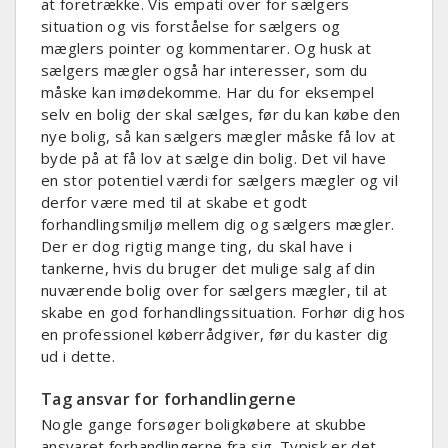
at foretrække. Vis empati over for sælgers
situation og vis forståelse for sælgers og
mæglers pointer og kommentarer. Og husk at
sælgers mægler også har interesser, som du
måske kan imødekomme. Har du for eksempel
selv en bolig der skal sælges, før du kan købe den
nye bolig, så kan sælgers mægler måske få lov at
byde på at få lov at sælge din bolig. Det vil have
en stor potentiel værdi for sælgers mægler og vil
derfor være med til at skabe et godt
forhandlingsmiljø mellem dig og sælgers mægler.
Der er dog rigtig mange ting, du skal have i
tankerne, hvis du bruger det mulige salg af din
nuværende bolig over for sælgers mægler, til at
skabe en god forhandlingssituation. Forhør dig hos
en professionel køberrådgiver, før du kaster dig
ud i dette.
Tag ansvar for forhandlingerne
Nogle gange forsøger boligkøbere at skubbe
ansvaret forhandlingerne fra sig. Typisk er det