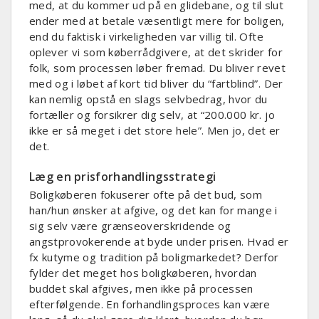
med, at du kommer ud på en glidebane, og til slut
ender med at betale væsentligt mere for boligen,
end du faktisk i virkeligheden var villig til. Ofte
oplever vi som køberrådgivere, at det skrider for
folk, som processen løber fremad. Du bliver revet
med og i løbet af kort tid bliver du “fartblind”. Der
kan nemlig opstå en slags selvbedrag, hvor du
fortæller og forsikrer dig selv, at “200.000 kr. jo
ikke er så meget i det store hele”. Men jo, det er
det.
Læg en prisforhandlingsstrategi
Boligkøberen fokuserer ofte på det bud, som
han/hun ønsker at afgive, og det kan for mange i
sig selv være grænseoverskridende og
angstprovokerende at byde under prisen. Hvad er
fx kutyme og tradition på boligmarkedet? Derfor
fylder det meget hos boligkøberen, hvordan
buddet skal afgives, men ikke på processen
efterfølgende. En forhandlingsproces kan være