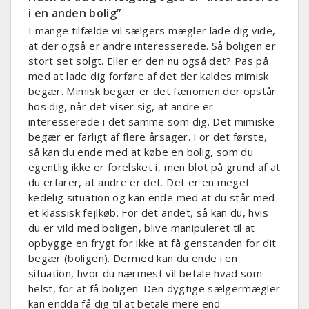
i en anden bolig”
I mange tilfælde vil sælgers mægler lade dig vide,
at der også er andre interesserede. Så boligen er
stort set solgt. Eller er den nu også det? Pas på
med at lade dig forføre af det der kaldes mimisk
begær. Mimisk begær er det fænomen der opstår
hos dig, når det viser sig, at andre er
interesserede i det samme som dig. Det mimiske
begær er farligt af flere årsager. For det første,
så kan du ende med at købe en bolig, som du
egentlig ikke er forelsket i, men blot på grund af at
du erfarer, at andre er det. Det er en meget
kedelig situation og kan ende med at du står med
et klassisk fejlkøb. For det andet, så kan du, hvis
du er vild med boligen, blive manipuleret til at
opbygge en frygt for ikke at få genstanden for dit
begær (boligen). Dermed kan du ende i en
situation, hvor du nærmest vil betale hvad som
helst, for at få boligen. Den dygtige sælgermægler
kan endda få dig til at betale mere end