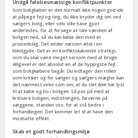
Undgå følelsesmæssige konfliktpunkter
Som boligkøber er det normalt ikke nogen god ide
at påpege fejl og ting, du ikke bryder dig om ved
sælgers bolig, eller selv ville have gjort
anderledes, for at forsøge at tale værdien af
boligen ned, så du kan købe den med et
prisnedslag. Det ender næsten altid i en
blindgyde. Det er en konfliktskabende strategi,
som du skal være meget varsom med at bruge.
Alligevel er det absolut en af de hyppigste fejl,
som boligkøbere begår. Du indtager den rollen
som kritiker og for sælger og sælgers mægler kan
det nærmest virke som om, at du slet ikke har lyst
til at købe og bo i boligen. Så pas på med at
kritisere boligen, indretningen, farverne på
væggene, standen osv. for at stå bedre i
forhandlingen. Det kommer let til at have den
modsatte effekt.
Skab et godt forhandlingsmiljø