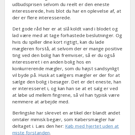
udbudsprisen selvom du reelt er den eneste
interesserede, hvis blot du har en oplevelse af, at
der er flere interesserede.
Det gode råd her er at slå koldt vand i blodet og
lad være med at tage forhastede beslutninger. Og
hvis du spiller dine kort rigtigt, kan du lade
mægleren forstå, at selvom der er mange positive
ting ved den bolig han fremviser, så er du også
interesseret i en anden bolig hos en
konkurrerende mægler, som du højst sandsynligt
vil byde på. Husk at sælgers mægler er der for at
sælge den bolig i besøger. Det er det eneste, han
er interesseret i, og kan han se at et salg er ved
at løbe ud mellem fingrene, så vil han typisk være
nemmere at arbejde med.
Berlingske har skrevet en artikel der blandt andet
omtaler mimisk begær, som Købersmægler har
deltaget i. Læs den her:
Køb med hjertet uden at
miste forstanden
.