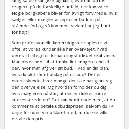
lang, så du skal gøre dig klart, hvordan du bør
reagere på de forskellige udfald, der kan være.
Nogle boligkøbere bliver for øvrigt forvirrede, hvis
sælger eller mægler accepterer buddet på
stående fod og så kommer tvivlen: har jeg budt
for højt?
Som professionelle køberrådgivere oplever vi
ofte, at vores kunder ikke har overvejet, hvad
deres strategi for forhandlingsforløbet skal være.
Man bliver nødt til at tænke lidt længere end til
der, hvor man afgiver sit bud. Hvad er din plan,
hvis du blot får et afslag på dit bud? Det er
overraskende, hvor mange der ikke har gjort sig
den overvejelse. Og hvordan forholder du dig,
hvis mægleren påstår, at der er dukket andre
interesserede op? Det kan nemt ende med, at du
kommer til at betale udbudsprisen, selvom du 14
dage forinden var afklaret med, at du ikke ville
betale den pris.