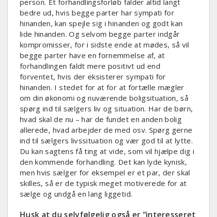
person. Et forhandlingsforløb falder altid langt
bedre ud, hvis begge parter har sympati for
hinanden, kan spejle sig i hinanden og godt kan
lide hinanden. Og selvom begge parter indgår
kompromisser, for i sidste ende at mødes, så vil
begge parter have en fornemmelse af, at
forhandlingen faldt mere positivt ud end
forventet, hvis der eksisterer sympati for
hinanden. I stedet for at for at fortælle mægler
om din økonomi og nuværende boligsituation, så
spørg ind til sælgers liv og situation. Har de børn,
hvad skal de nu – har de fundet en anden bolig
allerede, hvad arbejder de med osv. Spørg gerne
ind til sælgers livssituation og vær god til at lytte.
Du kan sagtens få ting at vide, som vil hjælpe dig i
den kommende forhandling. Det kan lyde kynisk,
men hvis sælger for eksempel er et par, der skal
skilles, så er de typisk meget motiverede for at
sælge og undgå en lang liggetid.
Husk at du selvfølgelig også er “interesseret