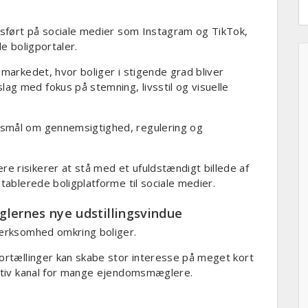
edsført på sociale medier som Instagram og TikTok,
le boligportaler.
gmarkedet, hvor boliger i stigende grad bliver
g med fokus på stemning, livsstil og visuelle
gsmål om gennemsigtighed, regulering og
 risikerer at stå med et ufuldstændigt billede af
etablerede boligplatforme til sociale medier.
lernes nye udstillingsvindue
mærksomhed omkring boliger.
fortællinger kan skabe stor interesse på meget kort
aktiv kanal for mange ejendomsmæglere.