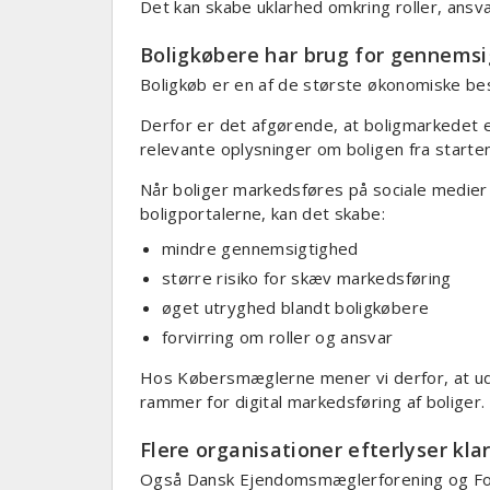
Det kan skabe uklarhed omkring roller, ans
Boligkøbere har brug for gennems
Boligkøb er en af de største økonomiske besl
Derfor er det afgørende, at boligmarkedet e
relevante oplysninger om boligen fra starte
Når boliger markedsføres på sociale medie
boligportalerne, kan det skabe:
mindre gennemsigtighed
større risiko for skæv markedsføring
øget utryghed blandt boligkøbere
forvirring om roller og ansvar
Hos Købersmæglerne mener vi derfor, at ud
rammer for digital markedsføring af boliger.
Flere organisationer efterlyser kla
Også Dansk Ejendomsmæglerforening og For