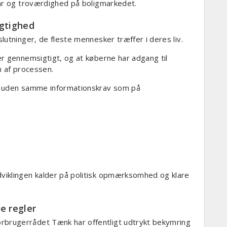
var og troværdighed på boligmarkedet.
igtighed
utninger, de fleste mennesker træffer i deres liv.
r gennemsigtigt, og at køberne har adgang til
n af processen.
r uden samme informationskrav som på
viklingen kalder på politisk opmærksomhed og klare
re regler
brugerrådet Tænk har offentligt udtrykt bekymring