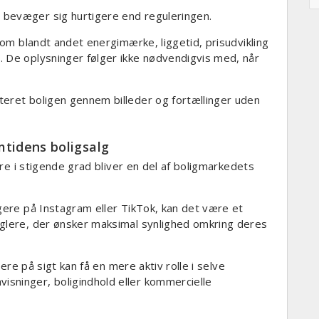
 bevæger sig hurtigere end reguleringen.
v om blandt andet energimærke, liggetid, prisudvikling
 De oplysninger følger ikke nødvendigvis med, når
teret boligen gennem billeder og fortællinger uden
mtidens boligsalg
cere i stigende grad bliver en del af boligmarkedets
lgere på Instagram eller TikTok, kan det være et
æglere, der ønsker maksimal synlighed omkring deres
cere på sigt kan få en mere aktiv rolle i selve
sninger, boligindhold eller kommercielle