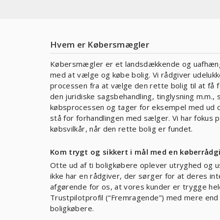
Hvem er Købersmægler
Købersmægler er et landsdækkende og uafhængi
med at vælge og købe bolig. Vi rådgiver udeluk
processen fra at vælge den rette bolig til at f
den juridiske sagsbehandling, tinglysning m.m., so
købsprocessen og tager for eksempel med ud og
stå for forhandlingen med sælger. Vi har fokus 
købsvilkår, når den rette bolig er fundet.
Kom trygt og sikkert i mål med en køberrådg
Otte ud af ti boligkøbere oplever utryghed og us
ikke har en rådgiver, der sørger for at deres 
afgørende for os, at vores kunder er trygge he
Trustpilotprofil (“Fremragende”) med mere end 
boligkøbere.