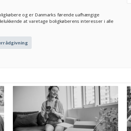
oligkøbere og er Danmarks førende uafhængige
elukkende at varetage boligkøberens interesser i alle
errådgivning