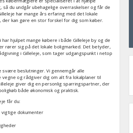
res købermæglere er specialiseret i at hjælpe
, så du undgår ubehagelige overraskelser og får de
illeleje har mange års erfaring med det lokale
, der kan gøre en stor forskel for dig som køber.
Vi har hjulpet mange købere i både Gilleleje by og de
r rører sig på det lokale boligmarked. Det betyder,
ådgivning i Gilleleje, som tager udgangspunkt i netop
e svære beslutninger. Vi gennemgår alle
 vegne og rådgiver dig om alt fra lokalplaner til
illeleje giver dig en personlig sparringspartner, der
t boligkøb både økonomisk og praktisk.
je får du:
 vigtige dokumenter
ligheder