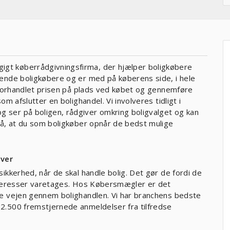
gt køberrådgivningsfirma, der hjælper boligkøbere
kende boligkøbere og er med på køberens side, i hele
å forhandlet prisen på plads ved købet og gennemføre
m afslutter en bolighandel. Vi involveres tidligt i
 ser på boligen, rådgiver omkring boligvalget og kan
på, at du som boligkøber opnår de bedst mulige
iver
ikkerhed, når de skal handle bolig. Det gør de fordi de
interesser varetages. Hos Købersmægler er det
le vejen gennem bolighandlen. Vi har branchens bedste
2.500 fremstjernede anmeldelser fra tilfredse