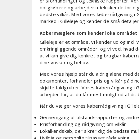
prisforhandlinger og tekniske rapporter. Vo
boligkøbere og arbejder udelukkende for dig
bedste vilkår. Med vores køberrådgivning i G
marked i Gilleleje og kender de små detaljer
Købermæglere som kender lokalområdet
Gilleleje er et område, vi kender ud og ind. 
omkringliggende områder, og vi ved, hvad de
at vi kan give dig konkret og brugbar køberr
dine ønsker og behov.
Med vores hjælp står du aldrig alene med d
dokumenter, forhandler pris og vilkår på dine
skjulte faldgruber. Vores køberrådgivning i G
arbejder for, at du får mest muligt ud af di
Når du vælger vores køberrådgivning i Gillele
Gennemgang af tilstandsrapporter og andre
Prisforhandling og rådgivning om vilkår
Lokalkendskab, der sikrer dig de bedste mu
Uvildig og personlig tilpasset rådgivning