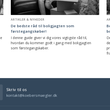
ARTIKLER & NYHEDER
A
De bedste råd til boligjagten som
B
førstegangskøber!
b
de
I denne guide giver vi dig vores vigtigste råd til,
De
hvordan du kommer godt i gang med boligjagten
de
som førstegangskøber.
pr
fra
Skriv til os
kontakt@koebersmaegler.dk