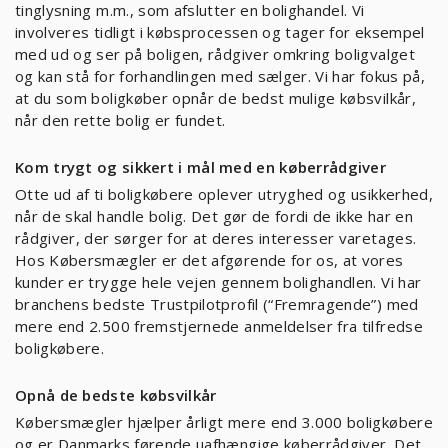
tinglysning m.m., som afslutter en bolighandel. Vi
involveres tidligt i købsprocessen og tager for eksempel
med ud og ser på boligen, rådgiver omkring boligvalget
og kan stå for forhandlingen med sælger. Vi har fokus på,
at du som boligkøber opnår de bedst mulige købsvilkår,
når den rette bolig er fundet.
Kom trygt og sikkert i mål med en køberrådgiver
Otte ud af ti boligkøbere oplever utryghed og usikkerhed,
når de skal handle bolig. Det gør de fordi de ikke har en
rådgiver, der sørger for at deres interesser varetages.
Hos Købersmægler er det afgørende for os, at vores
kunder er trygge hele vejen gennem bolighandlen. Vi har
branchens bedste Trustpilotprofil (“Fremragende”) med
mere end 2.500 fremstjernede anmeldelser fra tilfredse
boligkøbere.
Opnå de bedste købsvilkår
Købersmægler hjælper årligt mere end 3.000 boligkøbere
og er Danmarks førende uafhængige køberrådgiver. Det