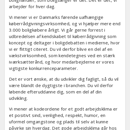
bolighandler, som boligsælger er det. Det er det, vi
arbejder for hver dag.
Vi mener vi er Danmarks førende uafhængige
køberrådgivningsvirksomhed, og vi hjælper mere end
3.000 boligkøbere årligt. Vi går gerne forrest i
udbredelsen af kendskabet til køberrådgivning som
koncept og deltager i boligdebatten i medierne, hvor
vi er flittigt citeret. Du vil derfor blive en del af en
vækstvirksomhed, som kendetegnes ved en stærk
iværksætterånd, og hvor medarbejderne er vores
vigtigste konkurrenceparameter.
Det er vort ønske, at du udvikler dig fagligt, så du vil
være blandt de dygtigste i branchen. Du vil derfor
løbende efteruddanne dig, som en del af din
udvikling.
Vi mener at kodeordene for et godt arbejdsklima er
et positivt sind, venlighed, respekt, humor, en
uformel omgangstone og plads til selv at kunne
påvirke sin hverdag. Det gode arbejdsklima går hos