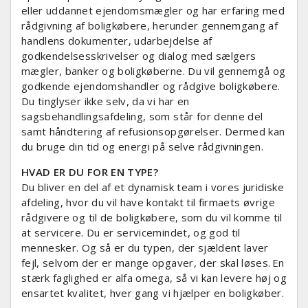
eller uddannet ejendomsmægler og har erfaring med
rådgivning af boligkøbere, herunder gennemgang af
handlens dokumenter, udarbejdelse af
godkendelsesskrivelser og dialog med sælgers
mægler, banker og boligkøberne. Du vil gennemgå og
godkende ejendomshandler og rådgive boligkøbere.
Du tinglyser ikke selv, da vi har en
sagsbehandlingsafdeling, som står for denne del
samt håndtering af refusionsopgørelser. Dermed kan
du bruge din tid og energi på selve rådgivningen.
HVAD ER DU FOR EN TYPE?
Du bliver en del af et dynamisk team i vores juridiske
afdeling, hvor du vil have kontakt til firmaets øvrige
rådgivere og til de boligkøbere, som du vil komme til
at servicere. Du er servicemindet, og god til
mennesker. Og så er du typen, der sjældent laver
fejl, selvom der er mange opgaver, der skal løses. En
stærk faglighed er alfa omega, så vi kan levere høj og
ensartet kvalitet, hver gang vi hjælper en boligkøber.