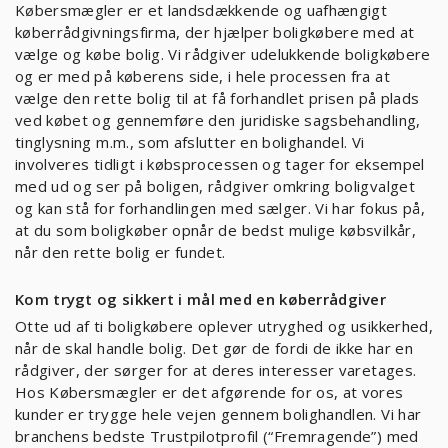
Købersmægler er et landsdækkende og uafhængigt
køberrådgivningsfirma, der hjælper boligkøbere med at
vælge og købe bolig. Vi rådgiver udelukkende boligkøbere
og er med på køberens side, i hele processen fra at
vælge den rette bolig til at få forhandlet prisen på plads
ved købet og gennemføre den juridiske sagsbehandling,
tinglysning m.m., som afslutter en bolighandel. Vi
involveres tidligt i købsprocessen og tager for eksempel
med ud og ser på boligen, rådgiver omkring boligvalget
og kan stå for forhandlingen med sælger. Vi har fokus på,
at du som boligkøber opnår de bedst mulige købsvilkår,
når den rette bolig er fundet.
Kom trygt og sikkert i mål med en køberrådgiver
Otte ud af ti boligkøbere oplever utryghed og usikkerhed,
når de skal handle bolig. Det gør de fordi de ikke har en
rådgiver, der sørger for at deres interesser varetages.
Hos Købersmægler er det afgørende for os, at vores
kunder er trygge hele vejen gennem bolighandlen. Vi har
branchens bedste Trustpilotprofil (“Fremragende”) med