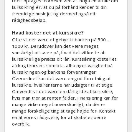
reelt optages. Fordelen ved at indgå en aftale om
kurssikring er, at du på forhånd kender til din
fremtidige husleje, og dermed også dit
rådighedsbeløb.
Hvad koster det at kurssikre?
Ofte vil der være et gebyr til banken på 500 –
1000 kr. Derudover kan det være meget
vanskeligt at svare på, hvad det vil koste at
kurssikre lige præcis dit lån. Kurssikring koster et
afdrag i kursen, som b.la. afhænger varighed på
kurssikringen og bankens forventninger.
Overordnet kan det være en god forretning at
kurssikre, hvis renterne har udsigter til at stige.
Omvendt vil det være en dårlig ide at kurssikre,
hvis man tror at renten falder. Finansiering kan for
mange virke meget uoverskueligt, da der er
mange forskellige ting at tage højde for. Kontakt
en af vores rådgivere, for at skabe et bedre
overblik.