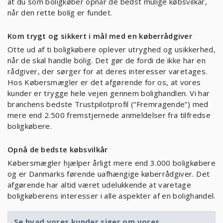
at du som boligkøber opnår de bedst mulige købsvilkår,
når den rette bolig er fundet.
Kom trygt og sikkert i mål med en køberrådgiver
Otte ud af ti boligkøbere oplever utryghed og usikkerhed,
når de skal handle bolig. Det gør de fordi de ikke har en
rådgiver, der sørger for at deres interesser varetages.
Hos Købersmægler er det afgørende for os, at vores
kunder er trygge hele vejen gennem bolighandlen. Vi har
branchens bedste Trustpilotprofil (“Fremragende”) med
mere end 2.500 fremstjernede anmeldelser fra tilfredse
boligkøbere.
Opnå de bedste købsvilkår
Købersmægler hjælper årligt mere end 3.000 boligkøbere
og er Danmarks førende uafhængige køberrådgiver. Det
afgørende har altid været udelukkende at varetage
boligkøberens interesser i alle aspekter af en bolighandel.
Se hvad vores kunder siger om vores