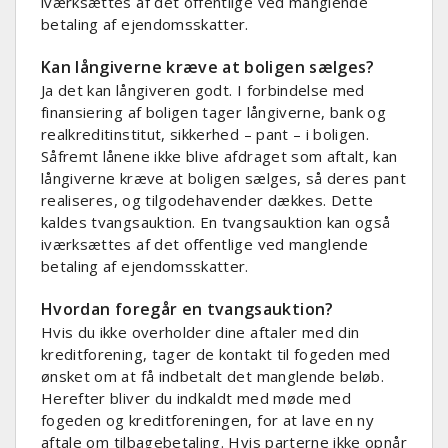
iværksættes af det offentlige ved manglende
betaling af ejendomsskatter.
Kan långiverne kræve at boligen sælges?
Ja det kan långiveren godt. I forbindelse med
finansiering af boligen tager långiverne, bank og
realkreditinstitut, sikkerhed – pant – i boligen.
Såfremt lånene ikke blive afdraget som aftalt, kan
långiverne kræve at boligen sælges, så deres pant
realiseres, og tilgodehavender dækkes. Dette
kaldes tvangsauktion. En tvangsauktion kan også
iværksættes af det offentlige ved manglende
betaling af ejendomsskatter.
Hvordan foregår en tvangsauktion?
Hvis du ikke overholder dine aftaler med din
kreditforening, tager de kontakt til fogeden med
ønsket om at få indbetalt det manglende beløb.
Herefter bliver du indkaldt med møde med
fogeden og kreditforeningen, for at lave en ny
aftale om tilbagebetaling. Hvis parterne ikke opnår