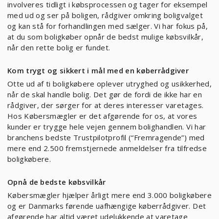
involveres tidligt i købsprocessen og tager for eksempel
med ud og ser på boligen, rådgiver omkring boligvalget
og kan stå for forhandlingen med sælger. Vi har fokus på,
at du som boligkøber opnår de bedst mulige købsvilkår,
når den rette bolig er fundet.
Kom trygt og sikkert i mål med en køberrådgiver
Otte ud af ti boligkøbere oplever utryghed og usikkerhed,
når de skal handle bolig. Det gør de fordi de ikke har en
rådgiver, der sørger for at deres interesser varetages.
Hos Købersmægler er det afgørende for os, at vores
kunder er trygge hele vejen gennem bolighandlen. Vi har
branchens bedste Trustpilotprofil (“Fremragende”) med
mere end 2.500 fremstjernede anmeldelser fra tilfredse
boligkøbere.
Opnå de bedste købsvilkår
Købersmægler hjælper årligt mere end 3.000 boligkøbere
og er Danmarks førende uafhængige køberrådgiver. Det
afgørende har altid været udelukkende at varetage