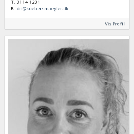
T.
3114 1231
E.
dri@koebersmaegler.dk
Vis Profil