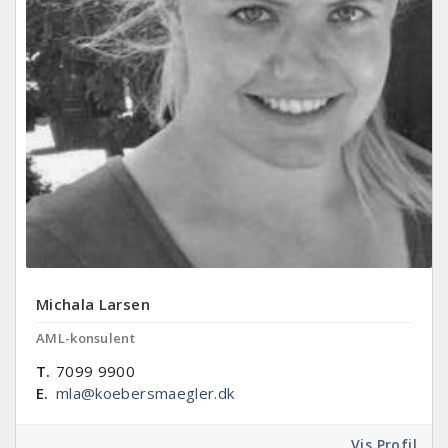
Michala Larsen
AML-konsulent
T.
7099 9900
E.
mla@koebersmaegler.dk
Vis Profil