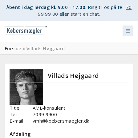
Åbent i dag lørdag kl. 9.00 - 17.00
. Ring til os på tel.
70
99 99 00
eller
start en chat
.
Forside
Villads Højgaard
»
Villads Højgaard
Title
AML-konsulent
Tel.
7099 9900
E-mail
vmh@koebersmaegler.dk
Afdeling