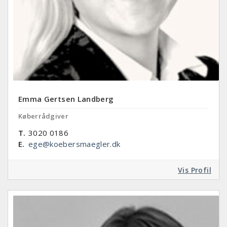
Emma Gertsen Landberg
Køberrådgiver
T.
3020 0186
E.
ege@koebersmaegler.dk
Vis Profil