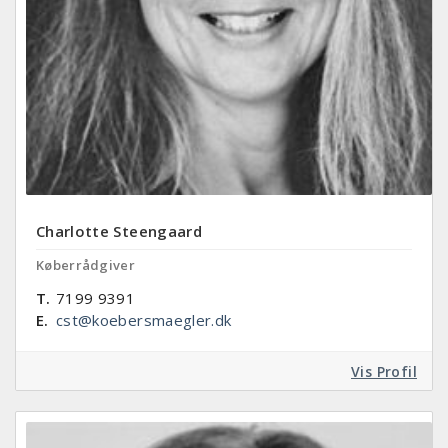
Charlotte Steengaard
Køberrådgiver
T.
7199 9391
E.
cst@koebersmaegler.dk
Vis Profil