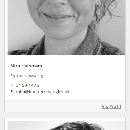
Mira Hulstrøm
Partneransvarlig
T.
3150 1475
E.
mhu@koebersmaegler.dk
Vis Profil