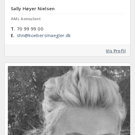
Sally Høyer Nielsen
AML-konsulent
T.
70 99 99 00
E.
shn@koebersmaegler.dk
Vis Profil