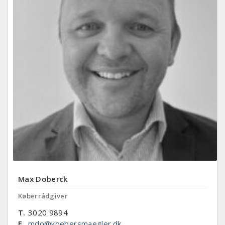
Max Doberck
Køberrådgiver
T.
3020 9894
E.
mdo@koebersmaegler.dk