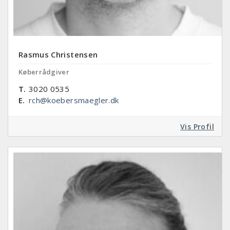
Rasmus Christensen
Køberrådgiver
T.
3020 0535
E.
rch@koebersmaegler.dk
Vis Profil