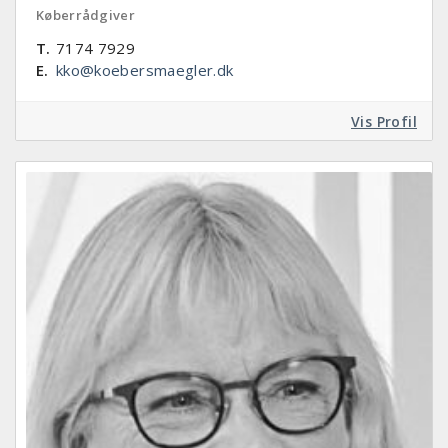
Køberrådgiver
T.
7174 7929
E.
kko@koebersmaegler.dk
Vis Profil