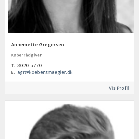
Annemette Gregersen
Køberrådgiver
T.
3020 5770
E.
agr@koebersmaegler.dk
Vis Profil