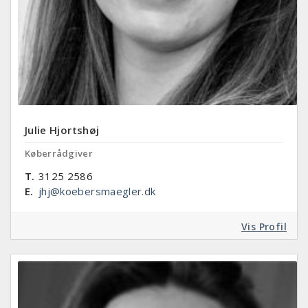
Julie Hjortshøj
Køberrådgiver
T.
3125 2586
E.
jhj@koebersmaegler.dk
Vis Profil