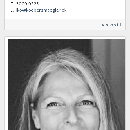
T.
3020 0528
E.
lko@koebersmaegler.dk
Vis Profil