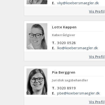
E.
vky@koebersmaegler.dk
Vis Profil
Lotte Køppen
Køberrådgiver
T.
3020 0528
E.
lko@koebersmaegler.dk
Vis Profil
Pia Berggren
Juridisk sagsbehandler
T.
3020 8919
E.
pbe@koebersmaegler.dk
Vis Profil