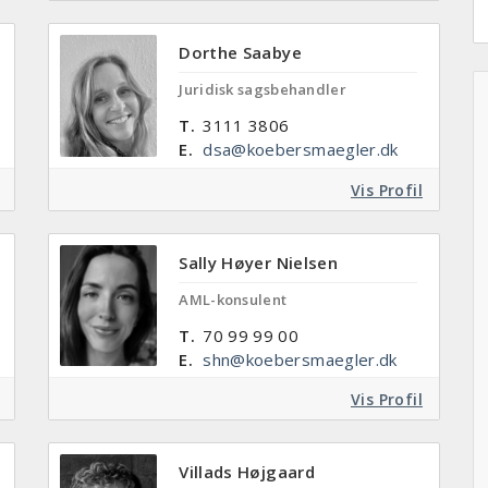
Dorthe Saabye
Juridisk sagsbehandler
T.
3111 3806
E.
dsa@koebersmaegler.dk
Vis Profil
Sally Høyer Nielsen
AML-konsulent
T.
70 99 99 00
E.
shn@koebersmaegler.dk
Vis Profil
Villads Højgaard