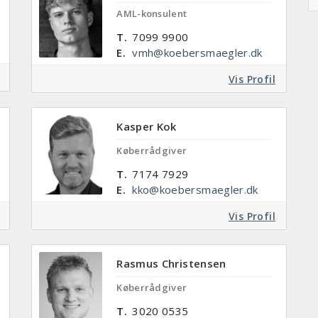
AML-konsulent
T.
7099 9900
E.
vmh@koebersmaegler.dk
Vis Profil
Kasper Kok
Køberrådgiver
T.
7174 7929
E.
kko@koebersmaegler.dk
Vis Profil
Rasmus Christensen
Køberrådgiver
T.
3020 0535