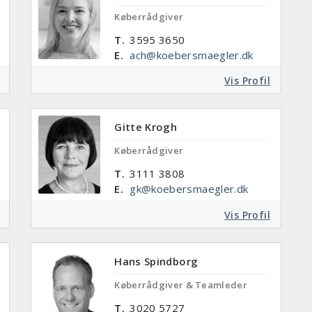
Køberrådgiver
T.
3595 3650
E.
ach@koebersmaegler.dk
Vis Profil
Gitte Krogh
Køberrådgiver
T.
3111 3808
E.
gk@koebersmaegler.dk
Vis Profil
Hans Spindborg
Køberrådgiver & Teamleder
T.
3020 5727