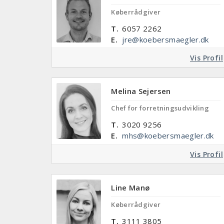
Køberrådgiver
T.
6057 2262
E.
jre@koebersmaegler.dk
Vis Profil
Melina Sejersen
Chef for forretningsudvikling
T.
3020 9256
E.
mhs@koebersmaegler.dk
Vis Profil
Line Manø
Køberrådgiver
T.
3111 3805