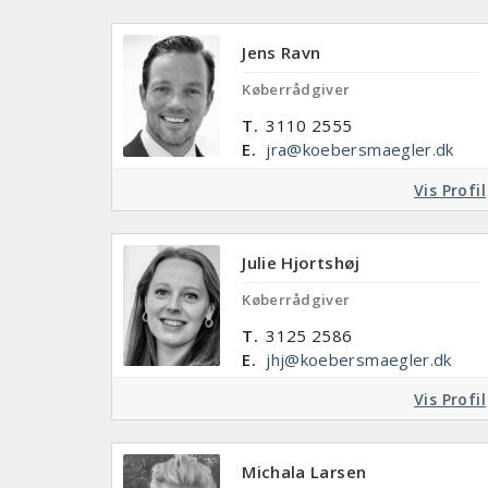
Jens Ravn
Køberrådgiver
T.
3110 2555
E.
jra@koebersmaegler.dk
Vis Profil
Julie Hjortshøj
Køberrådgiver
T.
3125 2586
E.
jhj@koebersmaegler.dk
Vis Profil
Michala Larsen