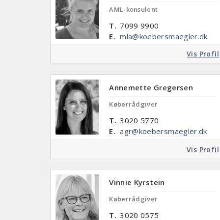
AML-konsulent
T.
7099 9900
E.
mla@koebersmaegler.dk
Vis Profil
Annemette Gregersen
Køberrådgiver
T.
3020 5770
E.
agr@koebersmaegler.dk
Vis Profil
Vinnie Kyrstein
Køberrådgiver
T.
3020 0575