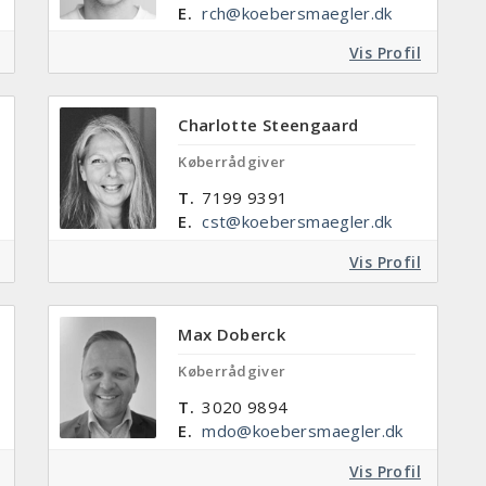
E.
rch@koebersmaegler.dk
Vis Profil
Charlotte Steengaard
Køberrådgiver
T.
7199 9391
E.
cst@koebersmaegler.dk
Vis Profil
Max Doberck
Køberrådgiver
T.
3020 9894
E.
mdo@koebersmaegler.dk
Vis Profil