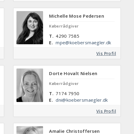
Michelle Mose Pedersen
Køberrådgiver
T.
4290 7585
E.
mpe@koebersmaegler.dk
Vis Profil
Dorte Hovalt Nielsen
Køberrådgiver
T.
7174 7950
E.
dni@koebersmaegler.dk
Vis Profil
Amalie Christoffersen