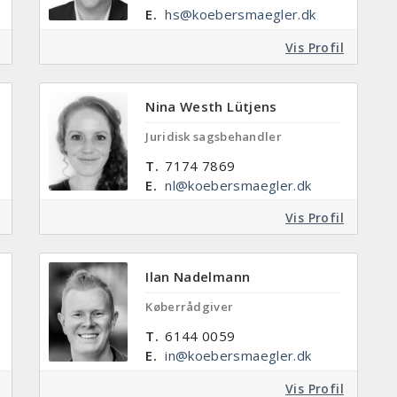
E.
hs@koebersmaegler.dk
Vis Profil
Nina Westh Lütjens
Juridisk sagsbehandler
T.
7174 7869
E.
nl@koebersmaegler.dk
Vis Profil
Ilan Nadelmann
Køberrådgiver
T.
6144 0059
E.
in@koebersmaegler.dk
Vis Profil