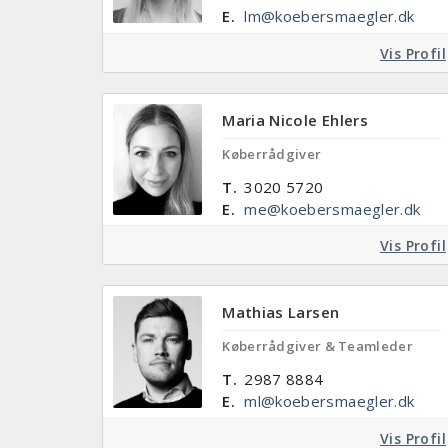
E.
lm@koebersmaegler.dk
Vis Profil
Maria Nicole Ehlers
Køberrådgiver
T.
3020 5720
E.
me@koebersmaegler.dk
Vis Profil
Mathias Larsen
Køberrådgiver & Teamleder
T.
2987 8884
E.
ml@koebersmaegler.dk
Vis Profil