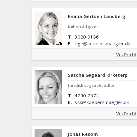
Emma Gertsen Landberg
Køberrådgiver
T.
3020 0186
E.
ege@koebersmaegler.dk
Vis Profil
Sascha Søgaard Kirketerp
Juridisk sagsbehandler
T.
4290 7574
E.
ssk@koebersmaegler.dk
Vis Profil
Jonas Resom